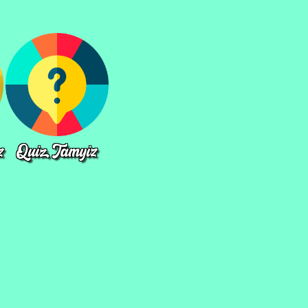
z
Quiz Tamyiz