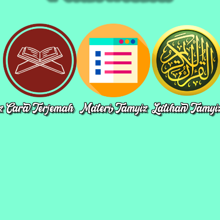
z
Cara Terjemah
Materi Tamyiz
Latihan Tamyi